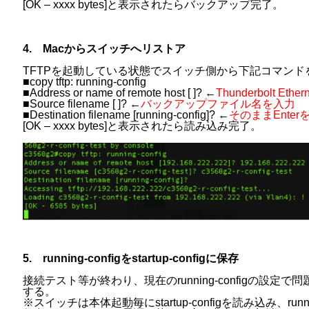
[OK – xxxx bytes]と表示されたらバックアップ完了。
4. Macからスイッチへリストア
TFTPを起動している状態でスイッチ側から下記コマンド
■copy tftp: running-config
■Address or name of remote host [ ]? ←
Thunderbolt E
■Source filename [ ]? ←
バックアップファイル名を入力
■Destination filename [running-config]? ←
そのままEnter
[OK – xxxx bytes]と表示されたら読み込み完了。
5. running-configをstartup-configに保存
接続テスト等が終わり、現在のrunning-configの設定で問題
する。
※スイッチは本体起動毎にstartup-configを読み込み、running