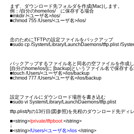
まず、ダウンロード先フォルダを作成(Mac)します。
例：/自分のhome/ios/ に保存する場合
■mkdir /<ユーザ名>/ios/
■chmod 755 /Users/<ユーザ名>/ios/
念のためにTFTPの設定ファイルをバックアップ
■sudo cp /System/Library/LaunchDaemons/tftp.plist /Syste
バックアップするファイル名と同名の空ファイルを作成
[自分のhome/ios/]に [backup]というファイル名で保存す
■touch /Users/<ユーザ名>/ios/backup
■chmod 777 /Users/<ユーザ名>/ios/backup
設定ファイルにダウンロード場所を書き込む
■sudo vi System/Library/LaunchDaemons/tftp.plist
tftp.plist内の13行目(図参照)を先程のダウンロード先デ
■<string>
/private/tftpboot
</string>
↓
■<string>
/Users/<ユーザ名>
/ios
</string>