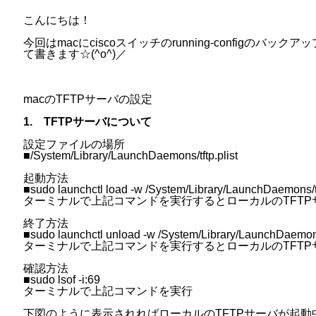
こんにちは！
今回はmacにciscoスイッチのrunning-configの
て書きます☆(^o^)／
macのTFTPサーバの設定
1. TFTPサーバについて
設定ファイルの場所
■/System/Library/LaunchDaemons/tftp.plist
起動方法
■sudo launchctl load -w /System/Library/LaunchDaemons/tf
ターミナルで上記コマンドを実行するとローカルのTFTP
終了方法
■sudo launchctl unload -w /System/Library/LaunchDaemons/
ターミナルで上記コマンドを実行するとローカルのTFTP
確認方法
■sudo lsof -i:69
ターミナルで上記コマンドを実行
下図のように表示されればローカルのTFTPサーバが起動