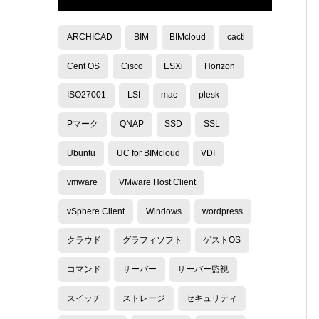
ARCHICAD
BIM
BIMcloud
cacti
Cent OS
Cisco
ESXi
Horizon
ISO27001
LSI
mac
plesk
Pマーク
QNAP
SSD
SSL
Ubuntu
UC for BIMcloud
VDI
vmware
VMware Host Client
vSphere Client
Windows
wordpress
クラウド
グラフィソフト
ゲストOS
コマンド
サーバー
サーバー監視
スイッチ
ストレージ
セキュリティ