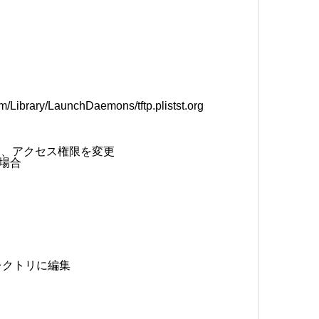
m/Library/LaunchDaemons/tftp.plistst.org
し、アクセス権限を変更
る場合
ィレクトリに編集