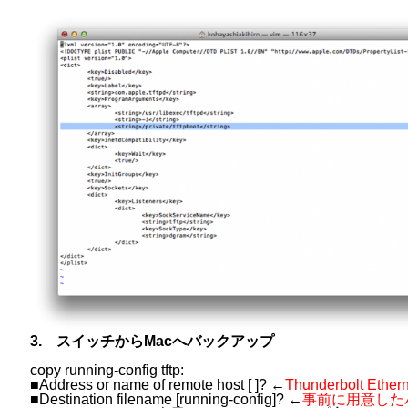
3. スイッチからMacへバックアップ
copy running-config tftp:
■Address or name of remote host [ ]? ←
Thunderbolt E
■Destination filename [running-config]? ←
事前に用意した