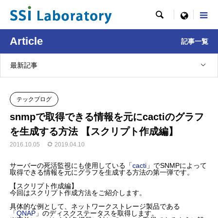

menu
Article
記事一覧
最新記事
テックブログ
snmpで取得できる情報を元にcactiのグラフ
を生成する方法 【スクリプト作成編】
2016.10.05
2019.04.10
サーバーの死活監視にも使用している「
cacti
」でSNMPによって
取得できる情報を元にグラフを生成する方法の第一弾です。
【スクリプト作成編】
今回はスクリプト作成方法をご紹介します。
具体的な例として、ネットワークストレージ製品である
「
QNAP
」のディスクステータスを取得します。