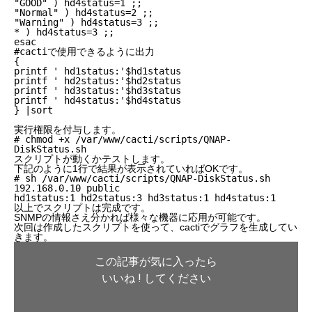
"GOOD" ) hd4status=1 ;;
"Normal" ) hd4status=2 ;;
"Warning" ) hd4status=3 ;;
* ) hd4status=3 ;;
esac
#cactiで使用できるように出力
{
printf ' hd1status:'$hd1status
printf ' hd2status:'$hd2status
printf ' hd3status:'$hd3status
printf ' hd4status:'$hd4status
} |sort
実行権限を付与します。
# chmod +x /var/www/cacti/scripts/QNAP-
DiskStatus.sh
スクリプトが動くかテストします。
下記のように1行で結果が表示されていればOKです。
# sh /var/www/cacti/scripts/QNAP-DiskStatus.sh
192.168.0.10 public
hd1status:1 hd2status:3 hd3status:1 hd4status:1
以上でスクリプトは完成です。
SNMPの情報さえ分かれば様々な機器に応用が可能です。
次回は作成したスクリプトを使って、cactiでグラフを生成してい
きます。
この記事が気に入ったら
いいね ! してください