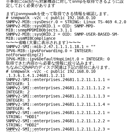
※事前にcactiから対象機器に対してsnmpを取得できるように設
定しておく必要があります
まずはsnmpwalkを使って取得できる情報を確認します。
# snmpwalk -v2c -c public 192.168.0.10
SNMPv2-MIB::sysDescr.0 = STRING: Linux TS-469 4.2.0
SNMPv2-MIB::sysORID.1 = OID: SNMP-MPD-
MIB::snmpMPDMIBObjects.3.1.1
SNMPv2-MIB::sysORID.2 = OID: SNMP-USER-BASED-SM-
MIB::usmMIBCompliance
〜〜〜省略(大量に表示されます)〜〜〜
SNMPv2-SMI::mib-2.47.1.1.1.1.18.1 = ""
IPV6-MIB::ipv6Forwarding.0 = INTEGER:
notForwarding(2)
IPV6-MIB::ipv6DefaultHopLimit.0 = INTEGER: 0
取得できた内容から必要な情報に絞り込みます。
ちなみにQNAPのディスク関連は下記の部分にあります。
# snmpwalk -v2c -c public 192.168.0.10
.1.3.6.1.4.1.24681.1.2.11
SNMPv2-SMI::enterprises.24681.1.2.11.1.1.1 =
INTEGER: 1
SNMPv2-SMI::enterprises.24681.1.2.11.1.1.2 =
INTEGER: 2
SNMPv2-SMI::enterprises.24681.1.2.11.1.1.3 =
INTEGER: 3
SNMPv2-SMI::enterprises.24681.1.2.11.1.1.4 =
INTEGER: 4
SNMPv2-SMI::enterprises.24681.1.2.11.1.2.1 =
STRING: "HDD1"
SNMPv2-SMI::enterprises.24681.1.2.11.1.2.2 =
STRING: "HDD2"
SNMPv2-SMI::enterprises.24681.1.2.11.1.2.3 =