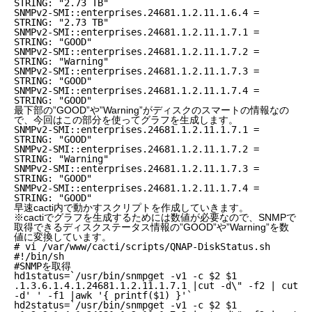
STRING: "2.73 TB"
SNMPv2-SMI::enterprises.24681.1.2.11.1.6.4 =
STRING: "2.73 TB"
SNMPv2-SMI::enterprises.24681.1.2.11.1.7.1 =
STRING: "GOOD"
SNMPv2-SMI::enterprises.24681.1.2.11.1.7.2 =
STRING: "Warning"
SNMPv2-SMI::enterprises.24681.1.2.11.1.7.3 =
STRING: "GOOD"
SNMPv2-SMI::enterprises.24681.1.2.11.1.7.4 =
STRING: "GOOD"
最下部の”GOOD”や”Warning”がディスクのスマートの情報なの
で、今回はこの部分を使ってグラフを生成します。
SNMPv2-SMI::enterprises.24681.1.2.11.1.7.1 =
STRING: "GOOD"
SNMPv2-SMI::enterprises.24681.1.2.11.1.7.2 =
STRING: "Warning"
SNMPv2-SMI::enterprises.24681.1.2.11.1.7.3 =
STRING: "GOOD"
SNMPv2-SMI::enterprises.24681.1.2.11.1.7.4 =
STRING: "GOOD"
早速cacti内で動かすスクリプトを作成していきます。
※cactiでグラフを生成するためには数値が必要なので、SNMPで
取得できるディスクステータス情報の”GOOD”や”Warning”を数
値に変換しています。
# vi /var/www/cacti/scripts/QNAP-DiskStatus.sh
#!/bin/sh
#SNMPを取得
hd1status=`/usr/bin/snmpget -v1 -c $2 $1
.1.3.6.1.4.1.24681.1.2.11.1.7.1 |cut -d\" -f2 | cut
-d' ' -f1 |awk '{ printf($1) }'`
hd2status=`/usr/bin/snmpget -v1 -c $2 $1