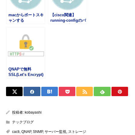
macからポートスキ
【cisco関連】
ャンする
running-configのバ
ックアップ・リスト
ア
QNAPで無料
SSL(Let’s Encrypt)
を更新する
投稿者:
kobayashi
テックブログ
cacti
,
QNAP
,
SNMP
,
サーバー監視
,
ストレージ