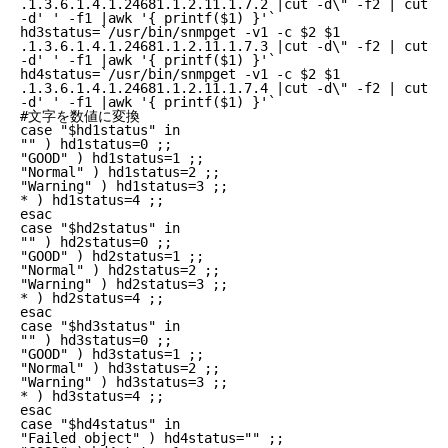
.1.3.6.1.4.1.24681.1.2.11.1.7.2 |cut -d\" -f2 | cut
-d' ' -f1 |awk '{ printf($1) }'`
hd3status=`/usr/bin/snmpget -v1 -c $2 $1
.1.3.6.1.4.1.24681.1.2.11.1.7.3 |cut -d\" -f2 | cut
-d' ' -f1 |awk '{ printf($1) }'`
hd4status=`/usr/bin/snmpget -v1 -c $2 $1
.1.3.6.1.4.1.24681.1.2.11.1.7.4 |cut -d\" -f2 | cut
-d' ' -f1 |awk '{ printf($1) }'`
#文字を数値に変換
case "$hd1status" in
"" ) hd1status=0 ;;
"GOOD" ) hd1status=1 ;;
"Normal" ) hd1status=2 ;;
"Warning" ) hd1status=3 ;;
* ) hd1status=4 ;;
esac
case "$hd2status" in
"" ) hd2status=0 ;;
"GOOD" ) hd2status=1 ;;
"Normal" ) hd2status=2 ;;
"Warning" ) hd2status=3 ;;
* ) hd2status=4 ;;
esac
case "$hd3status" in
"" ) hd3status=0 ;;
"GOOD" ) hd3status=1 ;;
"Normal" ) hd3status=2 ;;
"Warning" ) hd3status=3 ;;
* ) hd3status=4 ;;
esac
case "$hd4status" in
"Failed object" ) hd4status="" ;;