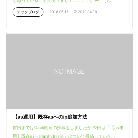
と思っていることがありまして…………(*´艸｀*)♪...
テックブログ
2016.06.16
2019.04.10
【as運用】既存asへのip追加方法
前回まではCacti関連の投稿をしましたが 今回は「【as運
用】既存asへのip追加方法」について投稿していき...