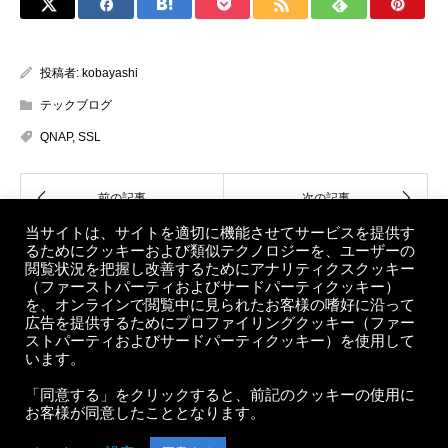
投稿者:
kobayashi
テックブログ
QNAP
,
SSL
当サイトは、サイトを適切に機能させてサービスを提供す
るためにクッキーおよび類似テクノロジーを、ユーザーの
閲覧状況を把握し改善するためにアナリティクスクッキー
（ファーストパーティおよびサードパーティクッキー）
を、オンラインで閲覧中に見られたお客様の嗜好に沿って
広告を提供するためにプロファイリングクッキー（ファー
ストパーティおよびサードパーティクッキー）を使用して
います。
約款・利用規約
お問い合わせ
「同意する」をクリックすると、前記のクッキーの使用に
企業情報
サポート
お客様が同意したこととなります。