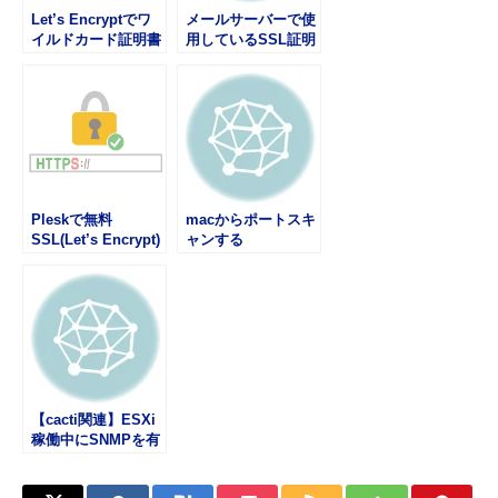
Let’s Encryptでワ
メールサーバーで使
イルドカード証明書
用しているSSL証明
を取得する
書の有効期限を確認
する方法
Pleskで無料
macからポートスキ
SSL(Let’s Encrypt)
ャンする
を使用する
【cacti関連】ESXi
稼働中にSNMPを有
効にする方法