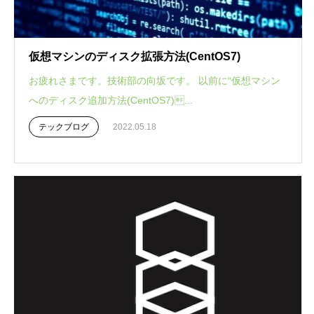
仮想マシンのディスク拡張方法(CentOS7)
お疲れさまです。技術部の向坂です。 以前に“仮想マシン
へのディスク追加方法(CentOS7)...
テックブログ
2022.05.18