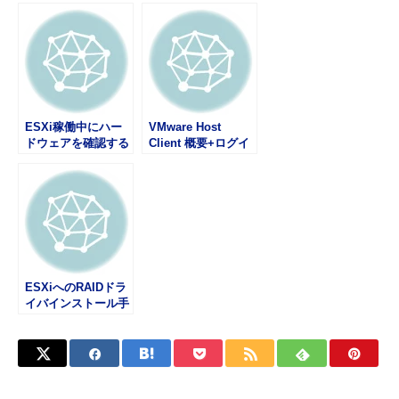
ィスク・LSI編】
ESXi稼働中にハー
VMware Host
ドウェアを確認する
Client 概要+ログイ
【RAIDを組んだデ
ン編
ィスク・Adaptec
編】
ESXiへのRAIDドラ
イバインストール手
順