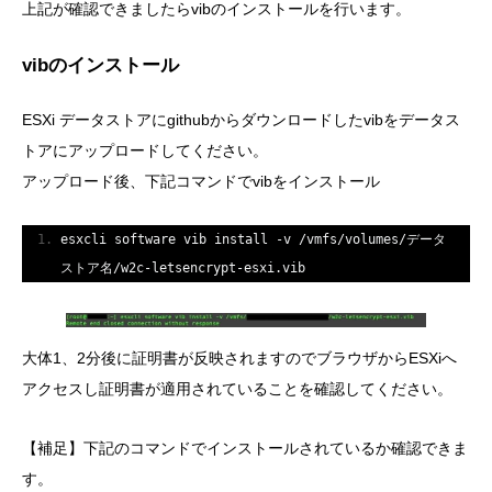
上記が確認できましたらvibのインストールを行います。
vibのインストール
ESXi データストアにgithubからダウンロードしたvibをデータス
トアにアップロードしてください。
アップロード後、下記コマンドでvibをインストール
esxcli software vib install 
-
v 
/
vmfs
/
volumes
/データ
ストア名/
w2c
-
letsencrypt
-
esxi
.
vib
大体1、2分後に証明書が反映されますのでブラウザからESXiへ
アクセスし証明書が適用されていることを確認してください。
【補足】下記のコマンドでインストールされているか確認できま
す。