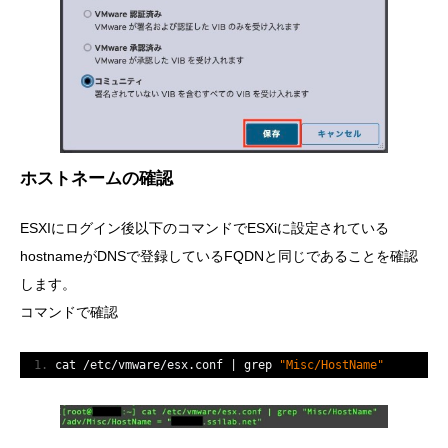
ホストネームの確認
ESXIにログイン後以下のコマンドでESXiに設定されている
hostnameがDNSで登録しているFQDNと同じであることを確認
します。
コマンドで確認
cat 
/
etc
/
vmware
/
esx
.
conf 
|
 grep 
"Misc/HostName"