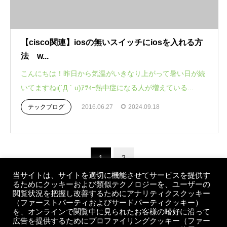
【cisco関連】iosの無いスイッチにiosを入れる方
法 w...
こんにちは！昨日から気温がいきなり上がって暑い日が続
いてますねι(´Д｀υ)ｱﾂｨｰ熱中症になる人が増えている...
テックブログ
2016.06.27
2024.09.18
1
2
当サイトは、サイトを適切に機能させてサービスを提供す
るためにクッキーおよび類似テクノロジーを、ユーザーの
閲覧状況を把握し改善するためにアナリティクスクッキー
（ファーストパーティおよびサードパーティクッキー）
を、オンラインで閲覧中に見られたお客様の嗜好に沿って
広告を提供するためにプロファイリングクッキー（ファー