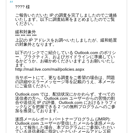
???? 様
ご報告いただいた IP の調査を完了しましたのでご連絡
いたします。以下に調査結果をまとめましたのでご覧
ください。
緩和対象外
***.***.***.***
上記の IP アドレスをお調べいたしましたが、緩和処置
の対象外となります。
以下のリンクでご紹介している Outlook.com のポリシ
ー、プラクティス、およびガイドラインに準拠してい
るかどうか、お確かめくださいますようお願いいたし
ます。
http://mail.live.com/mail/policies.aspx
当サポートにて、更なる調査をご希望の場合は、問題
の詳細やエラーメッセージ等を記載のうえ、本メール
にご返信ください。
Outlook.com では、配信状況にかかわらず、すべての
送信者の方へ、Outlook.com ユーザーからの苦情の割
合や送信元 IP の評価、Outlook.com におけるトラフィ
ックなどを把握できる 2 つの無料プログラムへのご参
加を推奨しております。
迷惑メールレポートパートナープログラム (JMRP):
Outlook.com ユーザーが受信したメールを迷惑メール
として報告した場合、本プログラムにご参加いただい
ている送信者様に指定いただいたメールアドレス宛