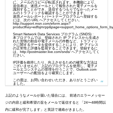
に、メールのコピーが転送されます。本機能により、
送信者は、迷惑メールとして報告された電子メールを
識別することができ、送信するつもりでなかったメー
ルのトラフィックを確認することができます。
迷惑メールレポートパートナープログラムへ登録する
には、次の URL へアクセスしてください。
http://support.msn.com/eform.aspx?
productKey=edfsjmrpp&page=support_home_options_form_by
Smart Network Data Services プログラム (SNDS) :
本プログラムでは、登録された IP アドレスから生成さ
れた苦情の割合や電子メールの件数など、トラフィッ
クに関するデータを提供することにより、IP アドレス
の正常性と評価を監視することできます。登録するに
は、http://postmaster.live.com/snds/ へアクセスしてく
ださい。
IP評価を維持したり、向上させるための確実な方法は
ございませんが、上記のプログラムを使用し、電子メ
ールエコシステムの管理を行うことで、Outlook.com
ユーザーへの配信をより確実にします。
この度は、お問い合わせいただき、ありがとうござい
ました。
上記のようなメールが届いた場合には、 前述のエラーメッセー
ジの内容と緩和希望の旨をメールで返信すると 「24〜48時間以
内に緩和が完了します」と英語で連絡がきました。