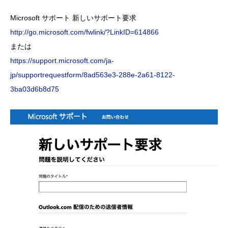
Microsoft サポート 新しいサポート要求
http://go.microsoft.com/fwlink/?LinkID=614866
または
https://support.microsoft.com/ja-
jp/supportrequestform/8ad563e3-288e-2a61-8122-
3ba03d6b8d75