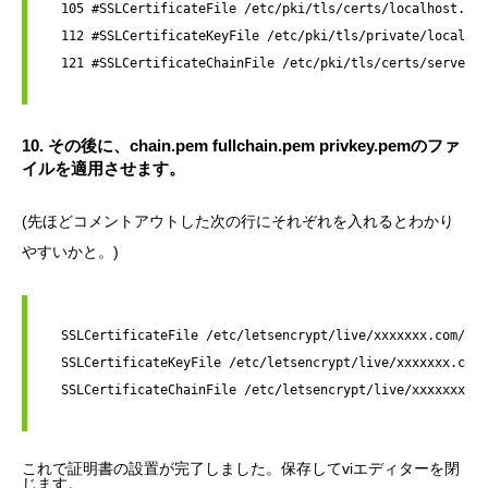
  105 #SSLCertificateFile /etc/pki/tls/certs/localhost.crt

  112 #SSLCertificateKeyFile /etc/pki/tls/private/localhos
  121 #SSLCertificateChainFile /etc/pki/tls/certs/server-c
10. その後に、chain.pem fullchain.pem privkey.pemのファ
イルを適用させます。
(先ほどコメントアウトした次の行にそれぞれを入れるとわかり
やすいかと。)
  SSLCertificateFile /etc/letsencrypt/live/xxxxxxx.com/ful
  SSLCertificateKeyFile /etc/letsencrypt/live/xxxxxxx.com/
  SSLCertificateChainFile /etc/letsencrypt/live/xxxxxxx.co
これで証明書の設置が完了しました。保存してviエディターを閉
じます。