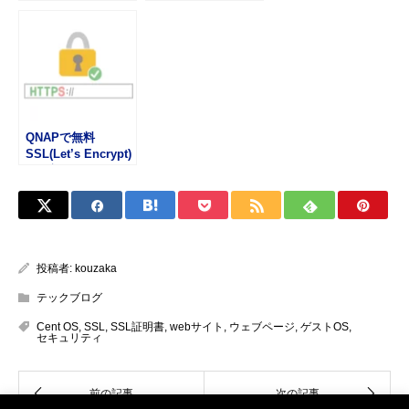
を使用する
(CentOS7)
QNAPで無料
SSL(Let’s Encrypt)
を更新する
投稿者:
kouzaka
テックブログ
Cent OS
,
SSL
,
SSL証明書
,
webサイト
,
ウェブページ
,
ゲストOS
,
セキュリティ