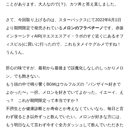
ことがあります。大人なので(？)、カツ丼と答え直しました。
さて、今回取り上げるのは、スターバックスにて2022年6月1日
より期間限定で発売されている
メロンのフラペチーノ
です。赤坂
インターシティAIR(※エスエスアイ・ラボのすぐ近くにあるオフ
ィスビル)に買いに行ったので、これもタメイケグルメですね！
うんうん。
肝心の味ですが、最初から最後まで誤魔化しなしのしっかりメロ
ン。でも飽きない。
もう頭の中で鳴り響くBGMはウルフルズの『バンザイ〜好きで
よかった〜』一択。メロンを好きでいてよかった。イエーイ、え
っ？ これが期間限定って本当ですか？
不摂生とか健康診断とか寿命とか考えなくていいなら、毎日と言
わず寝るとき以外ずっと飲んでいたい。メロンが好きな方には、
もう明日なんて言わず今すぐ全力ダッシュして飲んでいただきた