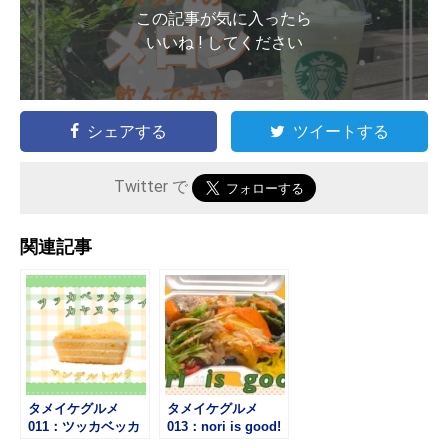
この記事が気に入ったら
いいね ! してください
シェアする
ツイートする
Twitter で
関連記事
タメイケグルメ
タメイケグルメ
011：ツッカベッカ
013：nori is good!
ライカヤヌマ