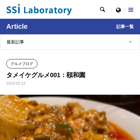

menu
Article
記事一覧
最新記事
グルメブログ
タメイケグルメ001：頤和園
2019.05.22