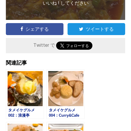
いいね ! してください
シェアする
ツイートする
Twitter で
関連記事
タメイケグルメ
タメイケグルメ
002：浪漫亭
004：Curry&Cafe
Basil